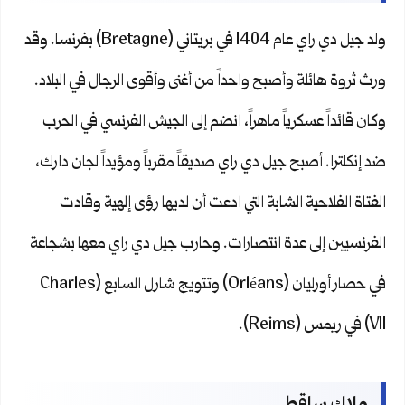
ولد جيل دي راي عام 1404 في بريتاني (Bretagne) بفرنسا. وقد
ورث ثروة هائلة وأصبح واحداً من أغنى وأقوى الرجال في البلاد.
وكان قائداً عسكرياً ماهراً، انضم إلى الجيش الفرنسي في الحرب
ضد إنكلترا. أصبح جيل دي راي صديقاً مقرباً ومؤيداً لجان دارك،
الفتاة الفلاحية الشابة التي ادعت أن لديها رؤى إلهية وقادت
الفرنسيين إلى عدة انتصارات. وحارب جيل دي راي معها بشجاعة
في حصار أورليان (Orléans) وتتويج شارل السابع (Charles
VII) في ريمس (Reims).