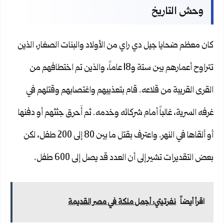
وحش التاريخ
كان معظم ضحايا جيل دي راي من الأولاد والبنات الصغار، الذين
تتراوح أعمارهم بين ستة و18 عاماً، والذين تم اختطافهم من
القرى القريبة من قلاعه. قام بتعذيبهم واغتصابهم وقتلهم في
غرفه السرية، غالباً أمام شركائه وخدمه. ثم أَحرق جثثهم أو دفنها
أو ألقاها في النهر. واعترف بقتل ما بين 80 إلى 200 طفل، لكن
بعض التقديرات تشير إلى أن العدد قد يصل إلى 600 طفل.
اقرأ أيضاً
نفرتيتي: أجمل ملكة في مصر القديمة