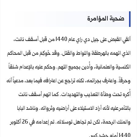
ضحية المؤامرة
ألقي القبض على جيل دي راي عام 1440 من قبل أسقف نانت،
الذي اتهمه بالهرطقة واللواط والقتل. وقد حُوكِمَ من قبل المحاكم
الكنسية والعلمانية، وأُدين بجميع التهم. وحكم عليه بالإعدام شنقاً
وحرقاً. واعترف بجرائمه، لكنه تراجع عن اعترافه فيما بعد، مدعياً أنه
أُكره تحت وطأة التعذيب والتهديدات. كما اتهم أسقف نانت
بالتآمر عليه لأنه أراد الاستيلاء على أراضيه وثرواته. وناشد البابا
والملك الرحمة، لكن تم تجاهل توسلاته. تم إعدامه في 26 أكتوبر
1440 أمام حشد كبير.