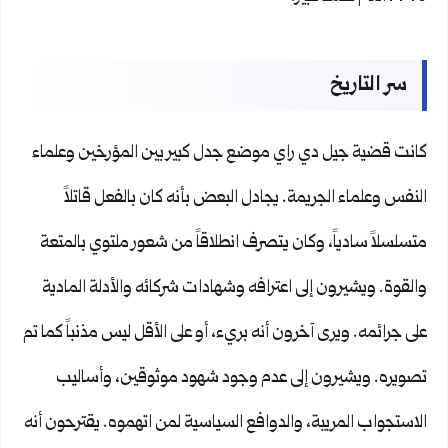
سر التاريخ
كانت قضية جيل دي راي موضع جدل كبير بين المؤرخين وعلماء
النفس وعلماء الجريمة. يجادل البعض بأنه كان بالفعل قاتلاً
متسلسلاً سادياً، وكان يتصرف انطلاقاً من شعور ملتوي بالمتعة
والقوة. ويشيرون إلى اعترافه وشهادات شركائه والأدلة المادية
على جرائمه. ويرى آخرون أنه بريء، أو على الأقل ليس مذنباً كما تم
تصويره. ويشيرون إلى عدم وجود شهود موثوقين، وأساليب
الاستجواب المريبة، والدوافع السياسية لمن اتهموه. يقترحون أنه