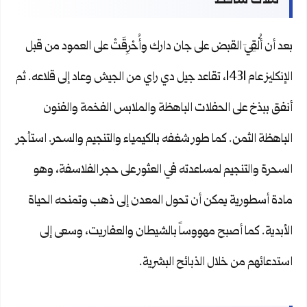
ملاك ساقط
بعد أن أُلْقِيَ القبض على جان دارك وأُحْرِقَتْ على العمود من قبل
الإنكليز عام 1431، تقاعد جيل دي راي من الجيش وعاد إلى قلاعه. ثم
أنفق ببذخ على الحفلات الباهظة والملابس الفخمة والفنون
الباهظة الثمن. كما طور شغفه بالكيمياء والتنجيم والسحر. استأجر
السحرة والتنجيم لمساعدته في العثور على حجر الفلاسفة، وهو
مادة أسطورية يمكن أن تحول المعدن إلى ذهب وتمنحه الحياة
الأبدية. كما أصبح مهووساً بالشيطان والعفاريت، وسعى إلى
استدعائهم من خلال الذبائح البشرية.