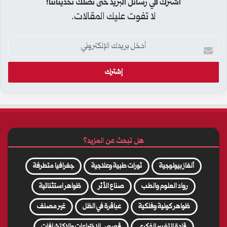
اشترك في رسائل البريد حتى تصلك تحديثاتنا!
لا تفوت عليك المقالات.
أدخل
بريدك
الإلكتروني
هل تبحث عن المزيد؟
ألغاز بيولوجية
ثورات طبية وعلاجية
جغرافيا متطرفة
رواد العلوم والطب
صناع الأثر
ظواهر استثنائية
ظواهر كونية وفلكية
عباقرة في الظل
غير مصنف
قادة التغيير الفكري
قصص الاختراعات والاكتشافات