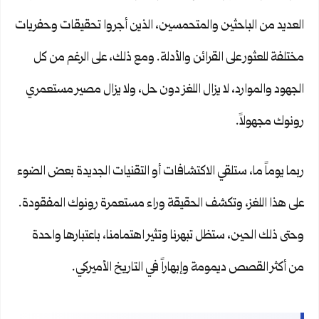
العديد من الباحثين والمتحمسين، الذين أجروا تحقيقات وحفريات
مختلفة للعثور على القرائن والأدلة. ومع ذلك، على الرغم من كل
الجهود والموارد، لا يزال اللغز دون حل، ولا يزال مصير مستعمري
رونوك مجهولاً.
ربما يوماً ما، ستلقي الاكتشافات أو التقنيات الجديدة بعض الضوء
على هذا اللغز، وتكشف الحقيقة وراء مستعمرة رونوك المفقودة.
وحتى ذلك الحين، ستظل تبهرنا وتثير اهتمامنا، باعتبارها واحدة
من أكثر القصص ديمومة وإبهاراً في التاريخ الأميركي.