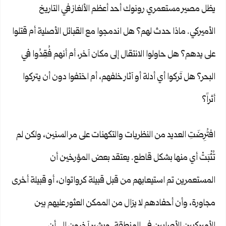
يظل مصير مستعمري رونوك أحد أعظم الألغاز في التاريخ
الأميركي. ماذا حدث لهم؟ هل اندمجوا مع القبائل الأصلية أم قتلوا
على يدهم؟ هل حاولوا الانتقال إلى مكان آخر، أم أنهم فُقِدُوا في
البحر؟ هل تَركوا أي أدلة أو آثار خلفهم، أم اختفوا دون أن يتركوا
أثراً؟
افتُرِضَتِ العديد من النظريات والتكهنات على مر السنين، ولكن لم
تُثْبَتْ أي منها بشكل قاطع. يعتقد بعض المؤرخين أن
المستعمرين تم استيعابهم من قبل قبيلة كرواتوان، أو قبيلة أخرى
مجاورة، وأن أحفادهم لا يزال من الممكن العثور عليهم بين