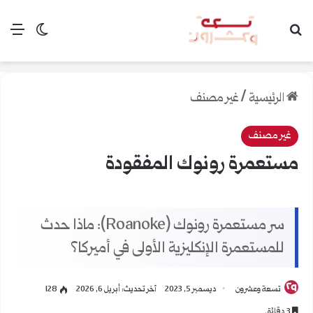
بحث عن
الق
الوضع ال
الرئيسية
/
غير مصنف
غير مصنف
مستعمرة رونوك المفقودة
سر مستعمرة رونوك (Roanoke): ماذا حدث
للمستعمرة الإنكليزية الأولى في أميركا؟
تسعة وعشرون
ديسمبر 5, 2023
آخر تحديث: أبريل 6, 2026
128
3 دقائق