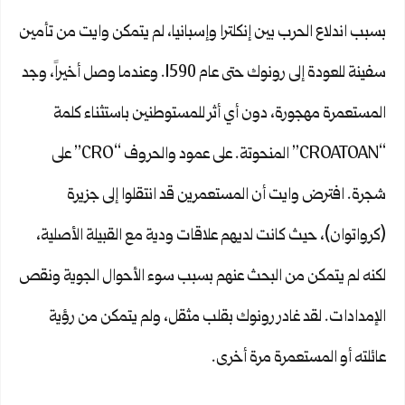
بسبب اندلاع الحرب بين إنكلترا وإسبانيا، لم يتمكن وايت من تأمين
سفينة للعودة إلى رونوك حتى عام 1590. وعندما وصل أخيراً، وجد
المستعمرة مهجورة، دون أي أثر للمستوطنين باستثناء كلمة
“CROATOAN” المنحوتة. على عمود والحروف “CRO” على
شجرة. افترض وايت أن المستعمرين قد انتقلوا إلى جزيرة
(كرواتوان)، حيث كانت لديهم علاقات ودية مع القبيلة الأصلية،
لكنه لم يتمكن من البحث عنهم بسبب سوء الأحوال الجوية ونقص
الإمدادات. لقد غادر رونوك بقلب مثقل، ولم يتمكن من رؤية
عائلته أو المستعمرة مرة أخرى.