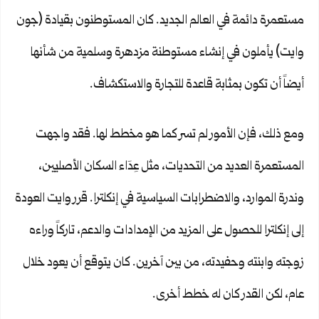
مستعمرة دائمة في العالم الجديد. كان المستوطنون بقيادة (جون
وايت) يأملون في إنشاء مستوطنة مزدهرة وسلمية من شأنها
أيضاً أن تكون بمثابة قاعدة للتجارة والاستكشاف.
ومع ذلك، فإن الأمور لم تسر كما هو مخطط لها. فقد واجهت
المستعمرة العديد من التحديات، مثل عِدَاء السكان الأصليين،
وندرة الموارد، والاضطرابات السياسية في إنكلترا. قرر وايت العودة
إلى إنكلترا للحصول على المزيد من الإمدادات والدعم، تاركاً وراءه
زوجته وابنته وحفيدته، من بين آخرين. كان يتوقع أن يعود خلال
عام، لكن القدر كان له خطط أخرى.