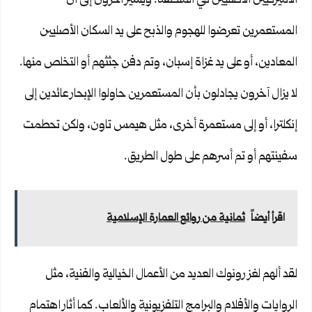
الأميركيين الأصليين في المنطقة. ويشير آخرون إلى أن
المستعمرين تعرضوا للهجوم والذبح على يد السكان الأصليين
المعادين، أو على يد غزاة إسبان، وتم دفن جثثهم أو التخلص منها.
لا يزال آخرون يجادلون بأن المستعمرين حاولوا الإبحار عائدين إلى
إنكلترا، أو إلى مستعمرة أخرى، مثل هيمس تاون، ولكن تحطمت
سفينتهم أو تم أسرهم على طول الطريق.
اقرأ أيضاً
ثمانية من روائع العمارة الإسلامية
لقد ألهم لغز رونوك العديد من الأعمال الخيالية والفنية، مثل
الروايات والأفلام والبرامج التلفزيونية والألعاب. كما أثار اهتمام