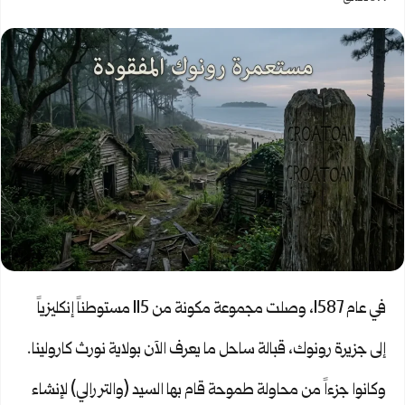
في عام 1587، وصلت مجموعة مكونة من 115 مستوطناً إنكليزياً
إلى جزيرة رونوك، قبالة ساحل ما يعرف الآن بولاية نورث كارولينا.
وكانوا جزءاً من محاولة طموحة قام بها السيد (والتر رالي) لإنشاء