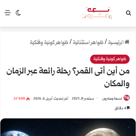
بحث عن
الق
الوضع ال
الرئيسية
/
ظواهر استثنائية
/
ظواهر كونية وفلكية
ظواهر كونية وفلكية
من أين أتى القمر؟ رحلة رائعة عبر الزمان
والمكان
تسعة وعشرون
سبتمبر 8, 2023
آخر تحديث: أبريل 6, 2026
22٬608
4 دقائق