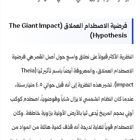
فرضية الاصطدام العملاق (The Giant Impact
Hypothesis)
النظرية الأكثر قبولاً على نطاق واسع حول أصل القمر هي فرضية
الاصطدام العملاق، والمعروفة أيضاً باسم تأثير ثيا (Theia
impact). تشير هذه النظرية إلى أنه قبل حوالي ٤.٥ مليار سنة،
عندما كان النظام الشمسي لا يزال شاباً وفوضوياً، اصطدم كوكب
أولي بحجم المريخ يُدعى ثيا بالأرض الأولية بزاوية خاطفة. وكان
الاصطدام قوياً للغاية لدرجة أنه قذف كمية هائلة من المواد من