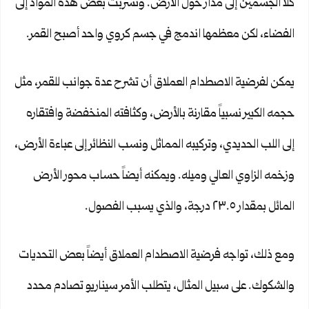
كلا الجسمين إلى مدار حول الأرض. وتسربت بعض هذه المواد إلى
الفضاء، لكن معظمها اندمج في جسم كروي واحد أصبح القمر.
يمكن لفرضية الاصطدام العملاق أن تشرح عدة جوانب للقمر، مثل
حجمه الكبير نسبياً مقارنة بالأرض، وكثافته المنخفضة وافتقاره
إلى اللب الحديدي، وتركيبه المماثل ونسب النظائر إلى عباءة الأرض،
وزخمه الزاوي العالي وميله. ويمكنه أيضاً حساب محور الأرض
المائل بمقدار ٢٣.٥ درجة، والذي يسبب الفصول.
ومع ذلك، تواجه فرضية الاصطدام العملاق أيضاً بعض التحديات
والشكوك. على سبيل المثال، يتطلب الأمر سيناريو تصادم محدد