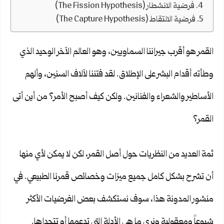
فرضية الانشطار (The Fission Hypothesis)
فرضية الالتقاط (The Capture Hypothesis)
القمر هو أقرب جيراننا السماويين، وهو العالم الآخر الوحيد الذي
وطأته أقدام البشر على الإطلاق. لقد فتننا لآلاف السنين، وألهم
الأساطير والشعراء والفنانين. ولكن كيف أصبح الأمر؟ من أين أتى
القمر؟
ثمة العديد من النظريات حول أصل القمر، لكن لا يمكن لأي منها
أن تشرح بشكل كامل جميع ميزات وخصائص قمرنا الطبيعي. في
منشور المدونة هذا، سوف نستكشف بعض الفرضيات الأكثر
شيوعاً ومعقولية ونرى ما هي الأدلة التي تدعمها أو تتحداها.