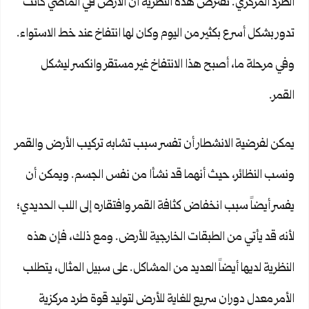
الطرد المركزي. تفترض هذه النظرية أن الأرض في الماضي كانت
تدور بشكل أسرع بكثير من اليوم وكان لها انتفاخ عند خط الاستواء.
وفي مرحلة ما، أصبح هذا الانتفاخ غير مستقر وانكسر ليشكل
القمر.
يمكن لفرضية الانشطار أن تفسر سبب تشابه تركيب الأرض والقمر
ونسب النظائر، حيث أنهما قد نشأا من نفس الجسم. ويمكن أن
يفسر أيضاً سبب انخفاض كثافة القمر وافتقاره إلى اللب الحديدي؛
لأنه قد يأتي من الطبقات الخارجية للأرض. ومع ذلك، فإن هذه
النظرية لديها أيضاً العديد من المشاكل. على سبيل المثال، يتطلب
الأمر معدل دوران سريع للغاية للأرض لتوليد قوة طرد مركزية