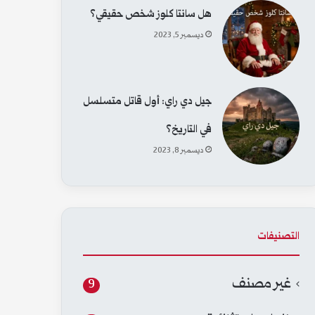
هل سانتا كلوز شخص حقيقي؟
ديسمبر 5, 2023
جيل دي راي: أول قاتل متسلسل
في التاريخ؟
ديسمبر 8, 2023
التصنيفات
غير مصنف
9