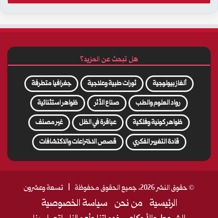
خ
ل
ب
هل تبحث عن المزيد؟
ر
ي
ألغاز بيولوجية
ثورات طبية وعلاجية
جغرافيا متطرفة
د
رواد العلوم والطب
صناع الأثر
ظواهر استثنائية
ك
ظواهر كونية وفلكية
عباقرة في الظل
غير مصنف
ا
قادة التغيير الفكري
قصص الاختراعات والاكتشافات
ل
إ
© حقوق النشر 2026، جميع الحقوق محفوظة |
تسعة وعشرون
ل
الرئيسية
من نحن
سياسة الخصوصية