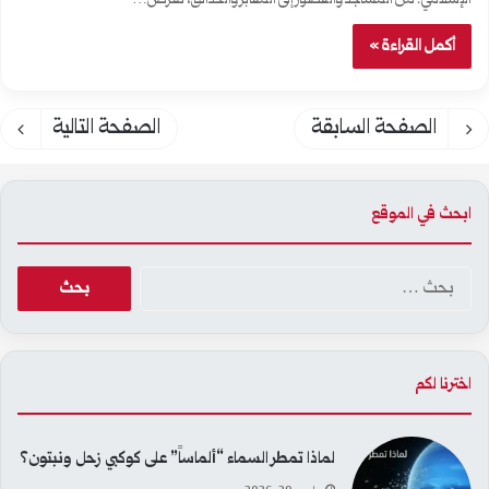
أكمل القراءة »
الصفحة السابقة
الصفحة التالية
ابحث في الموقع
ا
ل
ب
اخترنا لكم
ح
ث
لماذا تمطر السماء “ألماساً” على كوكبي زحل ونبتون؟